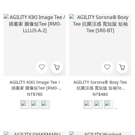
AGILITY KIKI Image Tee /
AGILITY Sorona® Boxy Tee
插畫家 圖像短Tee [RM0-
抗菌涼感 寬短版 短袖Tee
LLLUS-A-2]
[SR0-BT]
NT$780
NT$480