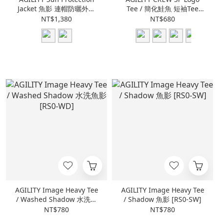
Jacket 魚影 連帽防曬外套
Tee / 簡化鮭魚 短袖Tee
[AS-1]
[SPT-A]
NT$1,380
NT$680
AGILITY Image Heavy Tee
AGILITY Image Heavy Tee
/ Washed Shadow 水洗魚
/ Shadow 魚影 [RS0-SW]
影 [RS0-WD]
NT$780
NT$780