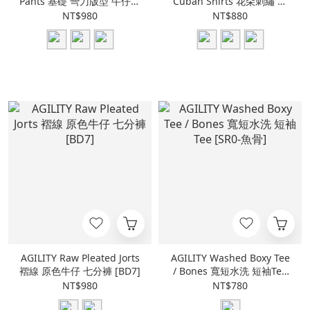
Pants 基礎 彎刀版型 牛仔長
Cuban Shirts 花朵刺繡 古
褲 [BD00]
巴領襯衫 [SH20]
NT$980
NT$880
AGILITY Raw Pleated Jorts
AGILITY Washed Boxy Tee
褶線 原色牛仔 七分褲 [BD7]
/ Bones 寬短水洗 短袖Tee
[SR0-魚骨]
NT$980
NT$780