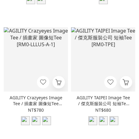
AGILITY Crazyeyes Image
AGILITY TAIPEI Image Tee
Tee / 插畫家 圖像短Tee
/ 傑克斯服裝公司 短袖Tee
[RM0-LLLUS-A-1]
[RM0-TPE]
NT$780
NT$680