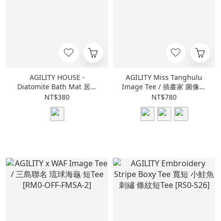
AGILITY HOUSE -
AGILITY Miss Tanghulu
Diatomite Bath Mat 居家
Image Tee / 插畫家 圖像短
鮭魚 矽藻土 吸水地墊 [AH-
Tee [RM0-LLLUS-A-4]
NT$380
NT$780
DM]