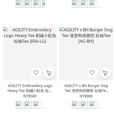
AGILITY Embroidery Logo
AGILITY x BH Burger Dog
Heavy Tee 刺繡小鮭魚 短袖
Tee 漢堡狗俱樂部 短袖Tee
Tee [RS6-LG]
[AG-BH]
NT$580
NT$980