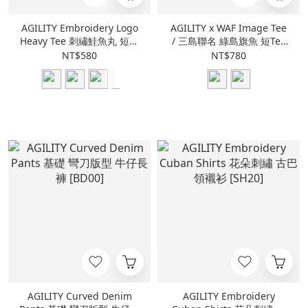
AGILITY Embroidery Logo
AGILITY x WAF Image Tee
Heavy Tee 刺繡鮭魚丸 短袖
/ 三島聯名 綠島旗魚 短Tee
Tee [RS6-LG2]
[RM0-OFF-FMSA-1]
NT$580
NT$780
AGILITY Curved Denim
AGILITY Embroidery