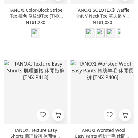
TANOXI Color-Block Stripe
TANOXI SOLOTEX® Waffle
Tee 撞色 條紋短Tee [TNX-
Knit V-Neck Tee 華夫格 V領
T428]
短Tee [TNX-T425]
NT$1,280
NT$1,080
TANOXI Texture Easy
TANOXI Worsted Wool
Shorts 肌理皺褶 休閒短褲
Easy Pants 輕紡羊毛 休閒長