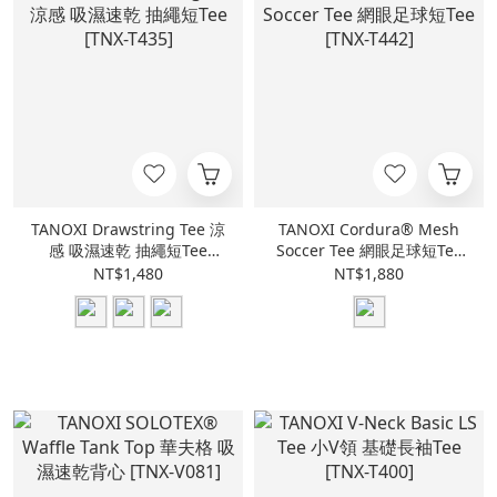
TANOXI Drawstring Tee 涼
TANOXI Cordura® Mesh
感 吸濕速乾 抽繩短Tee
Soccer Tee 網眼足球短Tee
[TNX-T435]
[TNX-T442]
NT$1,480
NT$1,880