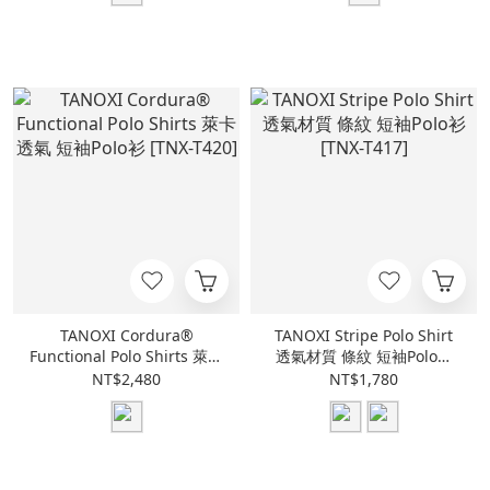
TANOXI Cordura®
TANOXI Stripe Polo Shirt
Functional Polo Shirts 萊卡
透氣材質 條紋 短袖Polo衫
透氣 短袖Polo衫 [TNX-
[TNX-T417]
NT$2,480
NT$1,780
T420]