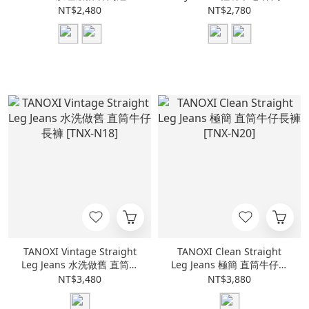
[TNX-P413]
褲 [TNX-P406]
NT$2,480
NT$2,780
TANOXI Vintage Straight
TANOXI Clean Straight
Leg Jeans 水洗做舊 直筒牛
Leg Jeans 極簡 直筒牛仔長
仔長褲 [TNX-N18]
褲 [TNX-N20]
NT$3,480
NT$3,880