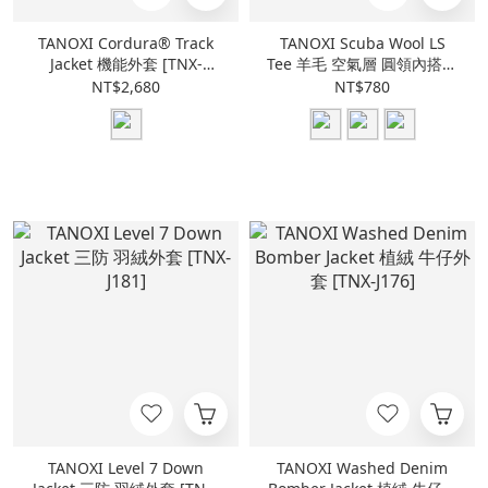
TANOXI Cordura® Track
TANOXI Scuba Wool LS
Jacket 機能外套 [TNX-
Tee 羊毛 空氣層 圓領內搭上
BLACK01]
衣 [TNX-JS45]
NT$2,680
NT$780
TANOXI Level 7 Down
TANOXI Washed Denim