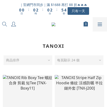
1
1
1
3
1
3
6
5
｜官網門市同步｜滿 $1688 再打 88 折🔥🔥🔥
:
:
:
0
0
0
2
0
2
5
4
只有一天
日
時
分
秒
1
1
4
3
0
0
3
2
2
1
1
0
0
TANOXI
商品排序
每頁顯示 24 個