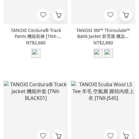
TANOXI Cordura® Track
TANOXI 3M™ Thinsulate™
Pants 機能長褲 [TNX-
Batik Jacket 新雪麗 蠟染外
BLACK06]
套 [TNX-M65]
NT$2,680
NT$2,880