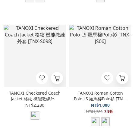
TANOXI Checkered Coach
TANOXI Roman Cotton
Jacket 格紋 機能教練外套
Polo LS 羅馬棉Polo衫 [TNX-
[TNX-S098]
JS06]
NT$2,280
NT$1,080
NT$1,380
7.8折