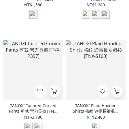
能短Tee [TNX-BLACK13]
短Tee [TNX-T405]
NT$1,580
NT$1,280
TANOXI Tailored Curved
TANOXI Plaid Hooded
Pants 剪裁 彎刀長褲 [TNX-
Shirts 格紋 連帽長袖襯衫
P397]
[TNX-S100]
NT$3,180
NT$2,480