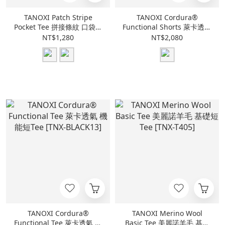
TANOXI Patch Stripe
TANOXI Cordura®
Pocket Tee 拼接條紋 口袋短
Functional Shorts 萊卡透氣
Tee [TNX-T415]
機能短褲 [TNX-BLACK20]
NT$1,280
NT$2,080
TANOXI Cordura®
TANOXI Merino Wool
Functional Tee 萊卡透氣 機
Basic Tee 美麗諾羊毛 基礎