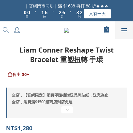
1
1
2
7
3
7
4
3
｜官網門市同步｜滿 $1688 再打 88 折🔥🔥🔥
:
:
:
0
0
1
6
2
6
3
2
只有一天
日
時
分
秒
0
5
1
5
2
1
4
0
4
1
0
3
3
0
2
2
1
1
Liam Conner Reshape Twist
0
0
Bracelet 重塑扭轉 手環
售出
30+
全店，【官網限定】消費即隨機贈送品牌貼紙，送完為止
全店，消費滿$1500超商店到店免運
NT$1,280