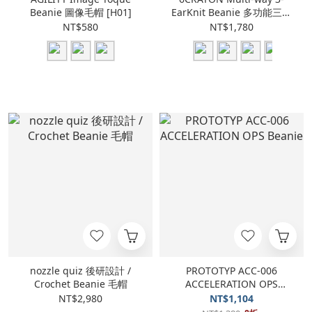
Beanie 圖像毛帽 [H01]
EarKnit Beanie 多功能三耳
毛帽
NT$580
NT$1,780
nozzle quiz 後研設計 /
PROTOTYP ACC-006
Crochet Beanie 毛帽
ACCELERATION OPS
Beanie
NT$2,980
NT$1,104