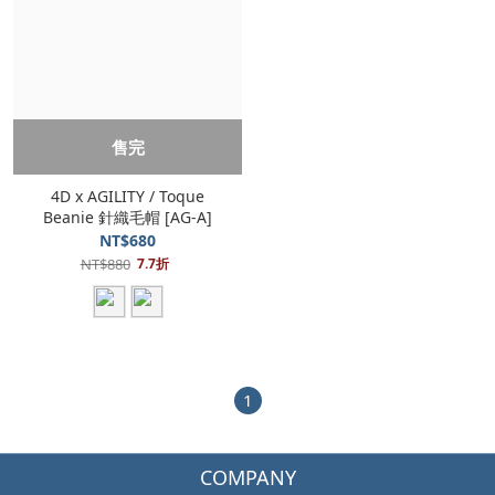
售完
4D x AGILITY / Toque
Beanie 針織毛帽 [AG-A]
NT$680
NT$880
7.7折
1
COMPANY