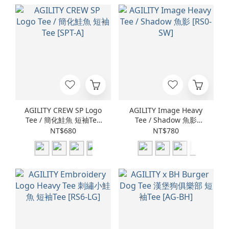
AGILITY CREW SP Logo
AGILITY Image Heavy
Tee / 簡化鮭魚 短袖Tee
Tee / Shadow 魚影
[SPT-A]
[RS0-SW]
NT$680
NT$780