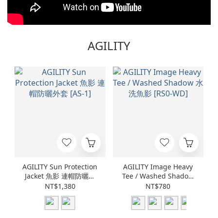
AGILITY
AGILITY Sun Protection
AGILITY Image Heavy
Jacket 魚影 連帽防曬外
Tee / Washed Shadow
套 [AS-1]
水洗魚影 [RS0-WD]
NT$1,380
NT$780