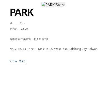
PARK
Mon — Sun
14:00 — 22:00
台中市西區美村路一段133巷7號
No. 7, Ln. 133, Sec. 1, Meicun Rd., West Dist., Taichung City, Taiwan
VIEW MAP