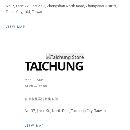
No. 7, Lane 72, Section 2, Zhongshan North Road, Zhongshan District,
Taipei City, 104, Taiwan
VIEW MAP
TAICHUNG
Mon — Sun
14:00 — 22:00
台中市北區錦新街37號
No. 37, Jinxin St., North Dist., Taichung City, Taiwan
VIEW MAP