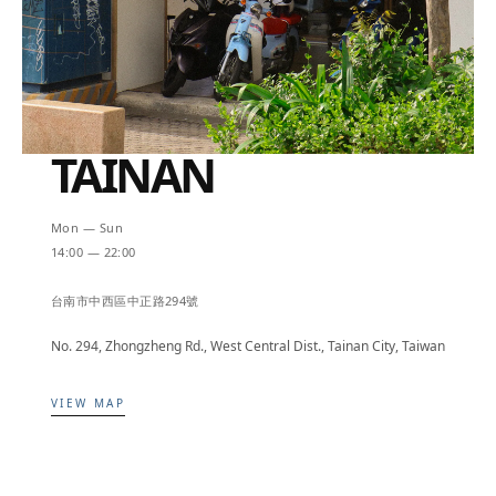
TAINAN
Mon — Sun
14:00 — 22:00
台南市中西區中正路294號
No. 294, Zhongzheng Rd., West Central Dist., Tainan City, Taiwan
VIEW MAP