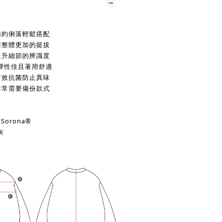
簡約俐落輕鬆搭配
讓整體更加的挺拔
提升細節的辨識度
彈性佳且著用舒適
有效抗菌
防止異味
非常需要備份款式
Sorona
®
灰