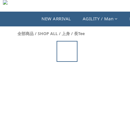
NEW ARRIVAL
AGILITY / Man
全部商品
/
SHOP ALL
/
上身
/
長Tee