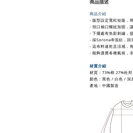
商品描述
商品介紹
- 版型設定寬松短版，
- 領口袖口螺紋加固，
- 下擺處有魚影刺繡，
- 採
Sorona
®
混紡
，回
- 這布料速乾且涼感
，
- 能夠適應各種氣候，
材質介紹
材質：73%棉 27%
杜邦
顏色：黑色 / 白色 /
深
產地：中國製造