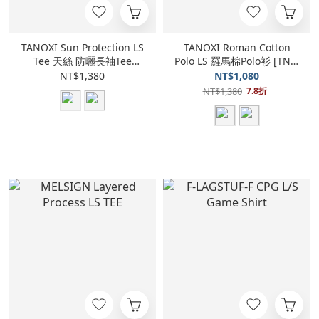
TANOXI Sun Protection LS
TANOXI Roman Cotton
Tee 天絲 防曬長袖Tee
Polo LS 羅馬棉Polo衫 [TNX-
[TNX-T439]
JS06]
NT$1,380
NT$1,080
NT$1,380
7.8折