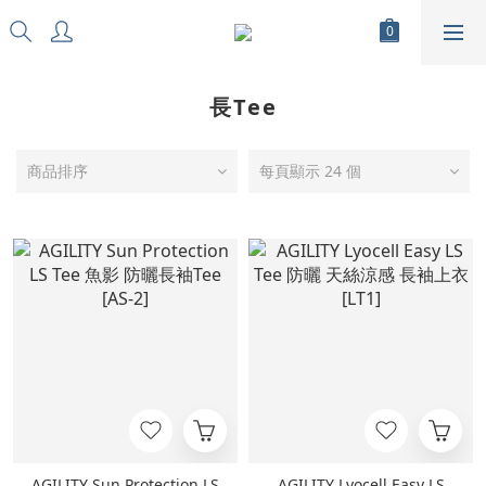
長Tee
商品排序
每頁顯示 24 個
AGILITY Sun Protection LS
AGILITY Lyocell Easy LS