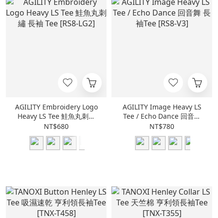
AGILITY Embroidery Logo
AGILITY Image Heavy LS
Heavy LS Tee 鮭魚丸刺繡
Tee / Echo Dance 回音舞
長袖 Tee [RS8-LG2]
長袖Tee [RS8-V3]
NT$680
NT$780