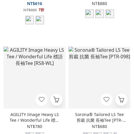
[A-FL]
袋長袖Tee [WS30]
NT$616
NT$880
NT$880
7折
AGILITY Image Heavy LS
Sorona® Tailored LS Tee
Tee / Wonderful Life 標語
剪裁 抗菌 長袖Tee [PTR-
長袖Tee [RS8-WL]
098]
NT$780
NT$680