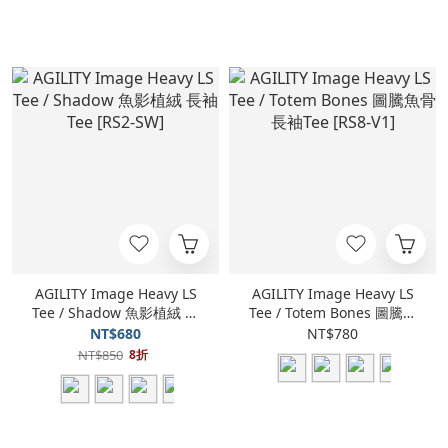
AGILITY Image Heavy LS
AGILITY Image Heavy LS
Tee / Shadow 魚影植絨 長
Tee / Totem Bones 圖騰魚
袖Tee [RS2-SW]
骨 長袖Tee [RS8-V1]
NT$680
NT$780
NT$850
8折