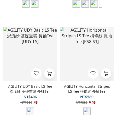
AGILITY UDY Basic LS Tee
AGILITY Horizontal Stripes
渦流紗 基礎重磅 長袖Tee
LS Tee 橫條紋 長袖Tee
[UDY-LS]
[RS8-S1]
NT$406
NT$580
NT$580
NT$880
7折
6.6折