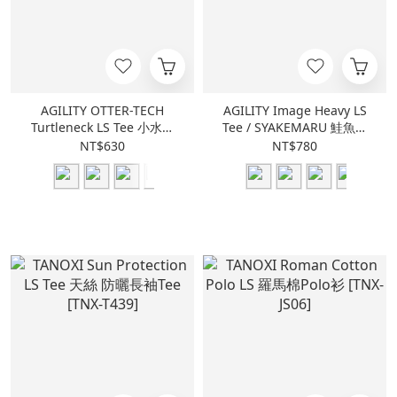
AGILITY OTTER-TECH
AGILITY Image Heavy LS
Turtleneck LS Tee 小水獺
Tee / SYAKEMARU 鮭魚丸
中高領 長袖Tee [A-OT2]
長袖Tee [RS8-SM]
NT$630
NT$780