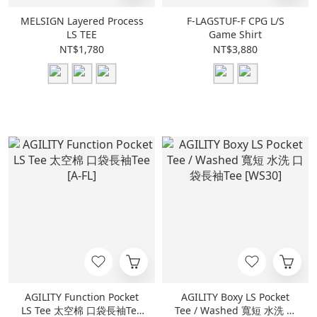
MELSIGN Layered Process
F-LAGSTUF-F CPG L/S
LS TEE
Game Shirt
NT$1,780
NT$3,880
AGILITY Function Pocket
AGILITY Boxy LS Pocket
LS Tee 太空棉 口袋長袖Tee
Tee / Washed 寬短 水洗 口