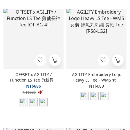
OFFSET x AGILITY /
AGILITY Embroidery Logo
Function LS Tee 剪裁長袖
Heavy LS Tee - WMS 女裝
Tee [OF-AG-4]
鮭魚丸刺繡 長袖 Tee [RS8-
NT$686
NT$680
LG2]
NT$980
7折