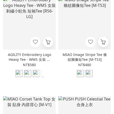
AGILITY Embroidery Logo
MIAO Image Stripe Tee 條
Heavy Tee - WMS 女裝 刺
紋圖像短Tee [M-TS3]
繡小鮭魚 短袖Tee [RS6-LG]
NT$580
NT$480