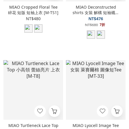
MIAO Cropped Floral Tee
MIAO Deconstructed
碎花 短版 短袖上衣 [M-TS1]
shirts 女裝 解構 短袖襯衫
[M-SS02]
NT$480
NT$476
NT$680
7折
MIAO Turtleneck Lace Top
MIAO Lyocell Image Tee