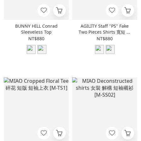
BUNNY HILL Conrad
AGILITY Staff "PS" Fake
Sleeveless Top
Two Pieces Shirts 寬短 假
兩件 短袖襯衫 [STA-7]
NT$880
NT$880