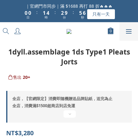
7
1
1
2
5
3
6
｜官網門市同步｜滿 $1688 再打 88 折🔥🔥🔥
6
:
:
:
0
0
1
4
2
9
5
只有一天
5
日
時
分
秒
0
3
1
8
4
4
2
0
7
3
3
1
6
2
2
0
5
1
1
4
0
1dyll.assemblage 1ds Type1 Pleats
0
3
Jorts
2
1
0
售出
20+
全店，【官網限定】消費即隨機贈送品牌貼紙，送完為止
全店，消費滿$1500超商店到店免運
NT$3,280