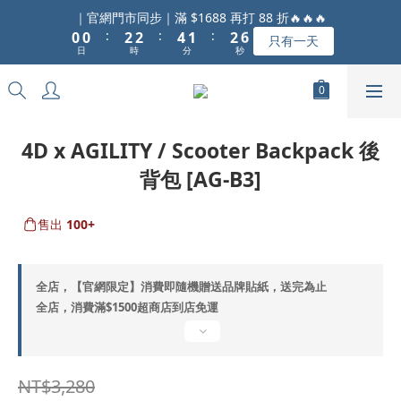
1
1
3
3
5
2
3
6
｜官網門市同步｜滿 $1688 再打 88 折🔥🔥🔥
:
:
:
0
0
2
2
4
1
2
5
只有一天
日
時
分
秒
1
1
3
0
1
4
0
0
2
0
3
1
2
0
1
0
4D x AGILITY / Scooter Backpack 後
背包 [AG-B3]
售出
100+
全店，【官網限定】消費即隨機贈送品牌貼紙，送完為止
全店，消費滿$1500超商店到店免運
NT$3,280