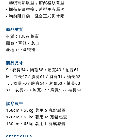
- 基礎寬鬆版型，搭配格紋造型
- 採荷葉邊拼接，造型更有層次
- 胸前附口袋，融合正式與休閒
商品材質
材質 : 100% 棉質
顏色 : 軍綠 / 灰白
產地 : 中國製造
商品尺寸
S : 衣長64 / 胸寬58
/ 肩寬49
/
袖長61
M :
衣長67 / 胸寬61
/ 肩寬51
/
袖長62
L :
衣長70 / 胸寬64
/ 肩寬53
/
袖長63
XL :
衣長73 / 胸寬67
/ 肩寬55
/
袖長64
試穿報告
168cm / 58kg 著用 S 寬鬆感覺
170cm / 63kg 著用 M 寬鬆感覺
180cm / 65kg 著用 L 寬鬆感覺