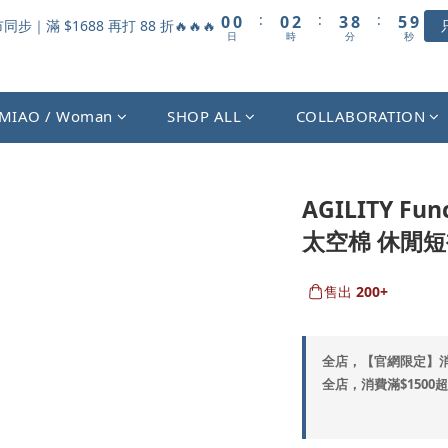
1
1
1
3
4
9
6
9
:
:
:
0
0
0
2
3
8
5
8
步｜滿 $1688 再打 88 折🔥🔥🔥
日
時
分
秒
1
2
7
4
7
0
1
6
3
6
0
5
2
5
4
1
4
MIAO / Woman
SHOP ALL
COLLABORATION
3
0
3
2
2
1
1
0
0
AGILITY Fun
太空棉 休閒短褲 
售出
200+
全店，【官網限定】
全店，消費滿$1500