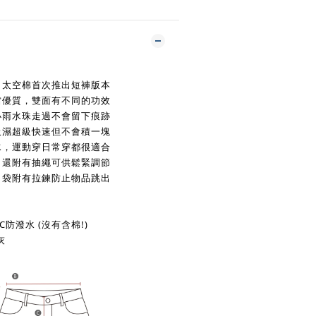
，太空棉首次推出短褲版本
當優質，雙面有不同的功效
小雨水珠走過不會留下痕跡
吸濕超級快速但不會積一塊
水，運動穿日常穿都很適合
，還附有抽繩可供鬆緊
調節
口袋附有拉鍊防止物品跳出
AGC防潑水 (沒有含棉!)
灰