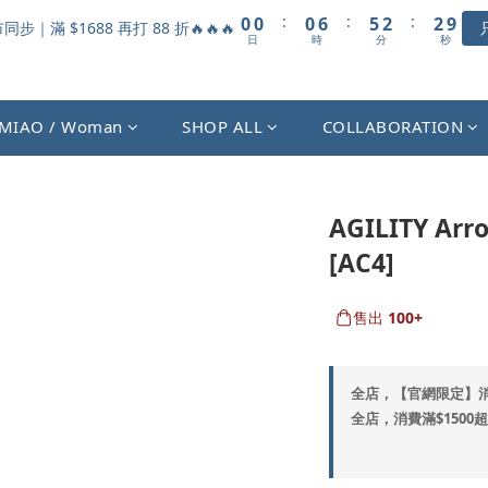
1
1
1
7
6
3
3
:
:
:
0
0
0
6
5
2
2
9
步｜滿 $1688 再打 88 折🔥🔥🔥
日
時
分
秒
5
4
1
1
8
4
3
0
0
7
3
2
6
2
1
5
MIAO / Woman
SHOP ALL
COLLABORATION
1
0
4
0
3
2
1
AGILITY Ar
0
[AC4]
售出
100+
全店，【官網限定】
全店，消費滿$1500