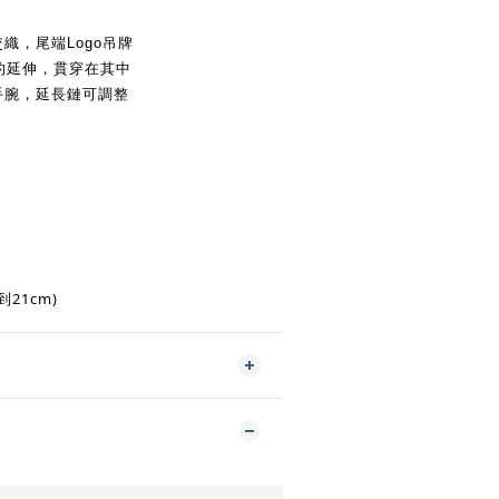
織，尾端Logo吊牌
敏捷的延伸，貫穿在其中
手腕，延長鏈可調整
到21cm)