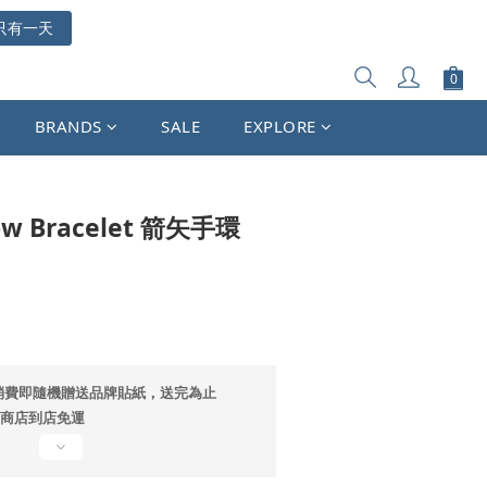
只有一天
立即購買
BRANDS
SALE
EXPLORE
row Bracelet 箭矢手環
消費即隨機贈送品牌貼紙，送完為止
超商店到店免運