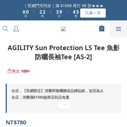
1
1
3
3
4
5
6
｜官網門市同步｜滿 $1688 再打 88 折🔥🔥🔥
:
:
:
0
0
2
2
3
9
4
5
只有一天
日
時
分
秒
1
1
2
8
3
4
0
0
1
7
2
3
0
6
1
2
5
0
1
4
0
AGILITY Sun Protection LS Tee 魚影
3
防曬長袖Tee [AS-2]
2
1
0
售出
100+
全店，【官網限定】消費即隨機贈送品牌貼紙，送完為止
全店，消費滿$1500超商店到店免運
NT$780