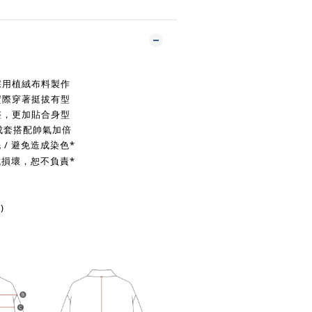
採用植絨布料製作
實際穿著挺拔有型
整，更加貼合身型
成套搭配帥氣加倍
/ 避免造成染色*
成損壞，恕不負責*
)