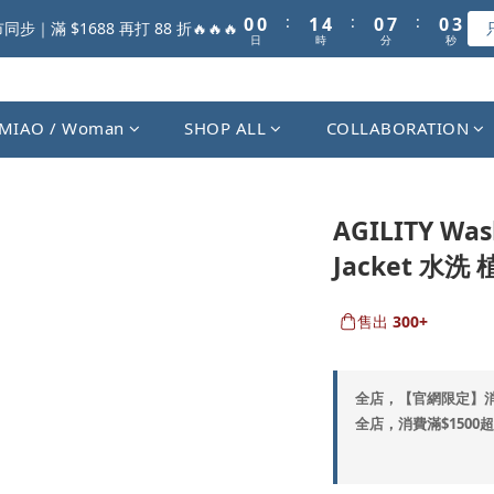
1
1
2
5
1
8
1
3
:
:
:
0
0
1
4
0
7
0
2
步｜滿 $1688 再打 88 折🔥🔥🔥
日
時
分
秒
0
3
6
1
2
5
0
1
4
0
3
MIAO / Woman
SHOP ALL
COLLABORATION
2
1
0
AGILITY Was
Jacket 水洗
售出
300+
全店，【官網限定】
全店，消費滿$1500