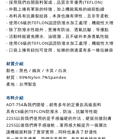
- 採用我們自開面料製成，品質非常優秀(TEFLON)
- 外觀上擁有軍裝的特徵，加上機能風格的細節點綴
- 布料具有抗撕裂紋路，本身也擁有彈性，且非常柔軟
- 使用C6級的TEFLON認證防潑水加工處理，機能性大增
- 除了防潑水性能外，更擁有防油、透氣抗皺，等優點
- 活動時能避免髒水、油噴濺，且不破外本身透氣性能
- 使用C6級的TEFLON認證防潑水加工處理，機能性大增
- 口袋上擁有鈕扣可使用，短褲的側邊還有多一條拉鍊袋
材質介紹
顏色：
黑色 / 鐵
灰 / 卡其 / 白灰
材質：93%Nylon 7%Spandex
產地：台灣製造
布料介紹
ADT-754為我們開發，銷售多年的定番款高級面料
具有C6級的TEFLON防潑水，防油，抗皺等性能
22SS以前我們使用的是手感偏硬的作法，硬挺但微刮膚
22SS以後我們將手感做軟，著用感大幅提升一個層次
讓機能面料除了實穿實用，同時也兼具了舒適性
是一塊非常優秀，我們非常愛用，每年都會補的布料