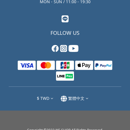
MON - SUN / 11:00 - 19:30
FOLLOW US
$
TWD
繁體中文