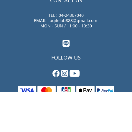
CONTACT US
TEL : 04-24367040
EMAIL : agilelab888@gmail.com
MON - SUN / 11:00 - 19:30
FOLLOW US
立即購買
$
TWD
繁體中文