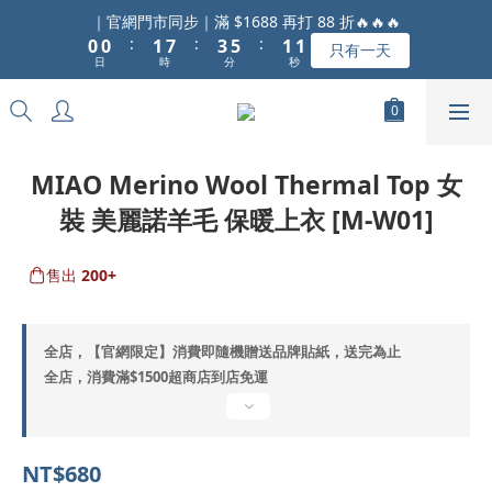
1
1
2
8
4
6
2
2
｜官網門市同步｜滿 $1688 再打 88 折🔥🔥🔥
:
:
:
0
0
1
7
3
5
1
1
只有一天
日
時
分
秒
0
6
2
4
0
0
5
1
3
4
0
2
3
1
2
0
MIAO Merino Wool Thermal Top 女
1
裝 美麗諾羊毛 保暖上衣 [M-W01]
0
售出
200+
全店，【官網限定】消費即隨機贈送品牌貼紙，送完為止
全店，消費滿$1500超商店到店免運
NT$680