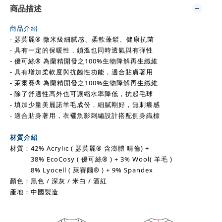
商品描述
商品介紹
- 瑟莫麗
®
微米級細膩感、柔軟蓬鬆、健康抗菌
- 具有一定的保暖性，鎖溫也同時透氣與有彈性
- 優可絲
® 為蘭精開發之100%生物降解再生纖維
- 具有增加柔軟度與抗菌性功能，適合貼膚著用
-
萊爾賽
® 為蘭精開發之
100%生物降解再生纖維
- 除了舒適性高外也可讓縮水率降低，抗起毛球
- 填加少量美麗諾羊毛成份，細膩剛好，無刺癢感
- 適合貼身著用，衣襬魚影刺繡設計搭配側身織標
材質介紹
材質：42% Acrylic ( 瑟莫麗® 含澎體 晴倫) +
38% EcoCosy
( 優可絲® )
+
3% Wool( 羊毛 )
8% Lyocell ( 萊賽爾® ) +
9% Spandex
顏色：黑色 / 深灰 / 米白 / 酒紅
產地：中國製造