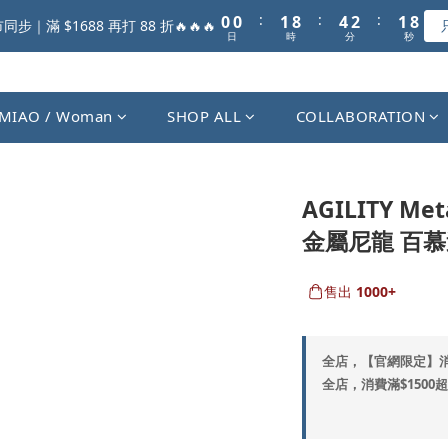
1
1
2
9
5
3
2
8
:
:
:
0
0
1
8
4
2
1
7
步｜滿 $1688 再打 88 折🔥🔥🔥
日
時
分
秒
0
7
3
1
0
6
6
2
0
5
5
1
4
4
0
3
MIAO / Woman
SHOP ALL
COLLABORATION
3
2
2
1
1
0
0
AGILITY Met
金屬尼龍 百慕達
售出
1000+
全店，【官網限定】
全店，消費滿$1500