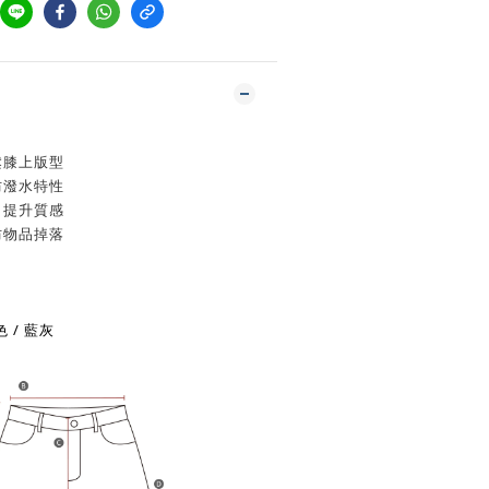
鬆膝上版型
防潑水特性
，提升質感
防物品掉落
色 / 藍灰