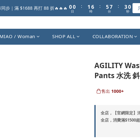
1
1
2
7
6
8
3
:
:
:
0
0
1
6
5
7
2
9
步｜滿 $1688 再打 88 折🔥🔥🔥
日
時
分
秒
0
5
4
6
1
8
4
3
5
0
7
3
2
4
6
2
1
3
5
MIAO / Woman
SHOP ALL
COLLABORATION
1
0
2
4
0
1
3
0
2
1
AGILITY Was
0
Pants 水洗 
售出
1000+
全店，【官網限定】
全店，消費滿$1500