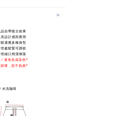
成品自帶復古效果
兼具設計感與實用
輕鬆適應多種身型
褲管處鬆緊可調節
褲管縮口簡潔俐落
/ 避免造成染色*
成損壞，恕不負責*
/ 水洗咖啡