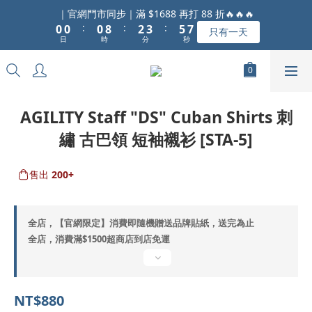
1
1
1
9
3
4
6
7
｜官網門市同步｜滿 $1688 再打 88 折🔥🔥🔥
:
:
:
0
0
0
8
2
3
5
6
只有一天
日
時
分
秒
7
1
2
4
5
6
0
1
3
4
5
0
2
3
4
1
2
3
0
1
AGILITY Staff "DS" Cuban Shirts 刺
2
0
繡 古巴領 短袖襯衫 [STA-5]
1
0
售出
200+
全店，【官網限定】消費即隨機贈送品牌貼紙，送完為止
全店，消費滿$1500超商店到店免運
NT$880