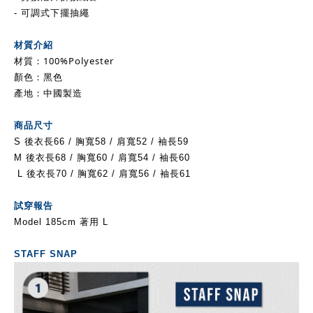
- 可調式下擺抽繩
材質介紹
材質
：100%Polyester
顏色：黑色
產地：中國製造
商品尺寸
S 後衣長66 / 胸寬58 /
肩
寬52 / 袖長59
M 後
衣長68 / 胸寬60 /
肩
寬54
/ 袖長60
L 後
衣長70 / 胸寬62 /
肩
寬56
/ 袖長61
試穿報告
Model 185cm 著用 L
STAFF SNAP