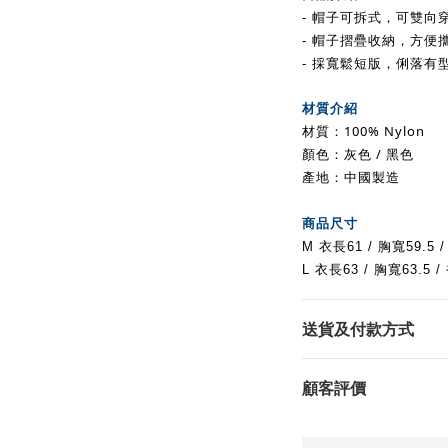
- 帽子可拆式，可雙向
- 帽子摺疊收納，方便
- 採寬鬆短版，俐落有
材質介紹
材質
：100% Nylon
顏色：灰
色 / 黑
色
產地：中國製造
商品尺寸
M 衣長61 / 胸寬59.5
L 衣長63 / 胸寬63.5
/
送貨及付款方式
顧客評價