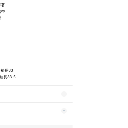
穿著
攜帶
型
/
袖長83
袖長83.5