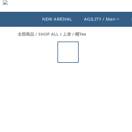
NEW ARRIVAL
AGILITY / Man
全部商品
/
SHOP ALL
/
上身
/
帽Tee