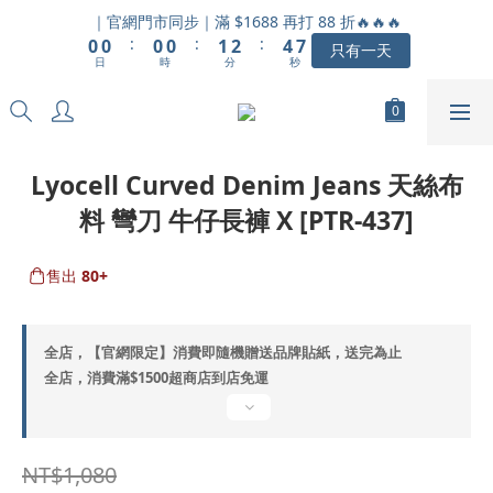
1
1
1
1
2
3
5
8
｜官網門市同步｜滿 $1688 再打 88 折🔥🔥🔥
:
:
:
0
0
0
0
1
2
4
7
只有一天
日
時
分
秒
0
1
3
6
0
2
5
1
4
0
3
2
Lyocell Curved Denim Jeans 天絲布
1
料 彎刀 牛仔長褲 X [PTR-437]
0
售出
80+
全店，【官網限定】消費即隨機贈送品牌貼紙，送完為止
全店，消費滿$1500超商店到店免運
NT$1,080