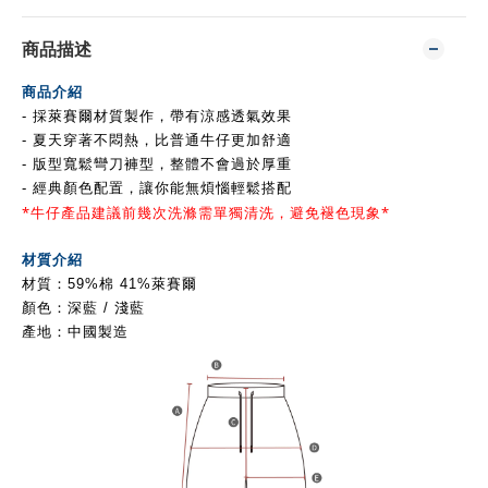
商品描述
商品介紹
- 採萊賽爾材質製作，帶有涼感透氣效果
- 夏天穿著不悶熱，比普通牛仔更加舒適
- 版型寬鬆彎刀褲型，
整體不會過於厚重
- 經典顏色配置，讓你
能
無煩惱
輕鬆搭配
*牛仔產品建議前幾次洗滌需單獨清洗，避免褪色現象*
材質介紹
材質：59%棉 41%萊賽爾
顏色：深藍 / 淺藍
產地：中國製造