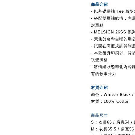
商品介紹
-
以基礎長袖 Tee 
- 搭配雙層袖結構，
次重點
- MELSIGN 26S
- 聚焦於略帶自嘲的辦
- 試圖在高度規訓與
- 本款後身印刷以「
視覺風格
- 將情緒狀態轉化為冷靜
有的敘事張力
材質介紹
顏色：White / Black /
材質：100% Cotton
商品尺寸
:
S
衣長63
/ 肩寬54 /
:
M
衣長65.5
/ 肩寬56 