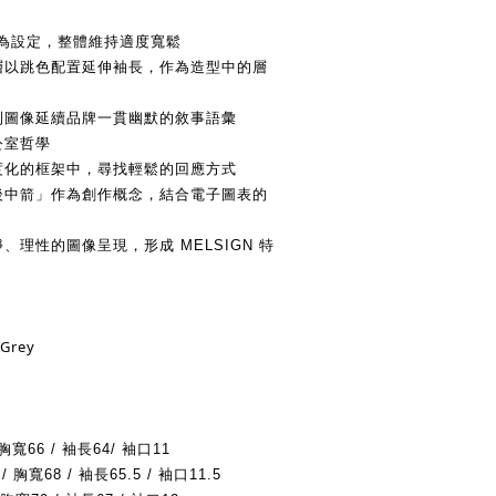
版型為設定，整體維持適度寬鬆
內層以跳色配置延伸袖長，作為造型中的層
S 系列圖像延續品牌一貫幽默的敘事語彙
公室哲學
制度化的框架中，尋找輕鬆的回應方式
背後中箭」作為創作概念，結合電子圖表的
、理性的圖像呈現，形成 MELSIGN 特
 Grey
 胸寬66 / 袖長64
/ 袖口11
/ 胸寬68 / 袖長65.5
/ 袖口11.5