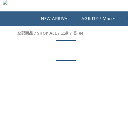
NEW ARRIVAL
AGILITY / Man
全部商品
/
SHOP ALL
/
上身
/
長Tee