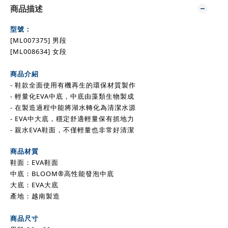
商品描述
型號：
[
ML
007375
]
男段
[
ML
008634
]
女
段
商品介紹
- 鞋款全面使用有機再生的環保材質製作
- 輕量化EVA中底，中底由藻類生物製成
- 在製造過程中能將湖水轉化為清潔水源
- EVA中大底，穩定舒適輕量保有抓地力
- 親水EVA鞋面，不僅輕量也非常好清潔
商品材質
鞋面：EVA鞋面
中底：BLOOM®高性能發泡中底
大底：EVA大底
產地：越南製造
商品尺寸