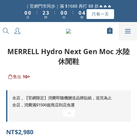
1
1
3
4
1
1
1
5
｜官網門市同步｜滿 $1688 再打 88 折🔥🔥🔥
:
:
:
0
0
2
3
0
0
0
4
只有一天
日
時
分
秒
1
2
3
0
1
2
0
1
0
MERRELL Hydro Next Gen Moc 水陸
休閒鞋
售出
10+
全店，【官網限定】消費即隨機贈送品牌貼紙，送完為止
全店，消費滿$1500超商店到店免運
NT$2,980