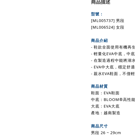
商品描述
型號：
[ML005737
]
男段
[ML006524] 女段
商品介紹
- 鞋款全面使用有機再
- 輕量化EVA中底，中
- 在製造過程中能將湖
- EVA中大底，穩定舒
- 親水EVA鞋面，不僅
商品材質
鞋面：EVA鞋面
中底：BLOOM®高性
大底：EVA大底
產地：越南製造
商品尺寸
男段 26 ~ 29cm