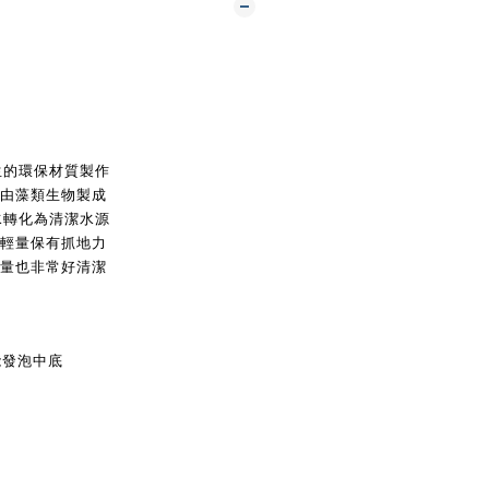
生的環保材質製作
底由藻類生物製成
水轉化為清潔水源
適輕量保有抓地力
輕量也非常好清潔
能發泡中底