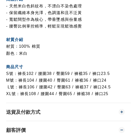
- 天然米白色斜紋布，不漂白不染色處理
- 保留纖維本身光澤，色調溫和且不泛黃
- 寬鬆闊型作為核心，帶垂墜感與份量感
- 腰臀比例掌控精準，輕鬆呈現鬆弛感覺
材質介紹
材質：100% 棉質
顏色：米白
商品尺寸
S號：褲長102 / 腰圍38
/ 臀圍59 / 褲襠35 / 褲口23.5
M號：
褲長104 / 腰圍40
/ 臀圍61 /
褲襠36 / 褲口24
L號：
褲長106 / 腰圍42
/ 臀圍63 /
褲襠37 / 褲口24.5
XL號：
褲長108 / 腰圍44
/ 臀圍65 /
褲襠38 / 褲口25
送貨及付款方式
顧客評價