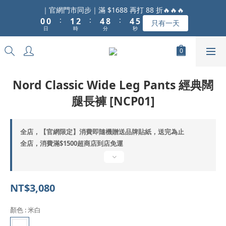
1
1
2
3
5
9
5
6
｜官網門市同步｜滿 $1688 再打 88 折🔥🔥🔥
:
:
:
0
0
1
2
4
8
4
5
只有一天
日
時
分
秒
0
1
3
7
3
4
0
2
6
2
3
1
5
1
2
0
4
0
1
3
0
Nord Classic Wide Leg Pants 經典闊
2
腿長褲 [NCP01]
1
0
全店，【官網限定】消費即隨機贈送品牌貼紙，送完為止
全店，消費滿$1500超商店到店免運
NT$3,080
顏色
: 米白