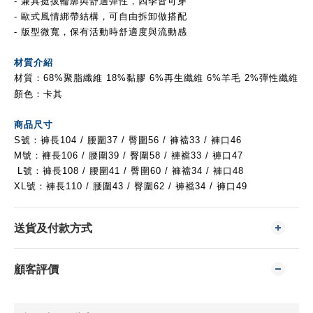
- 兼具挺拔輪廓與舒適彈性，四季皆可穿
- 歐式風情綁帶結構，可自由拆卸做搭配
- 版型微寬，保有活動時舒適度與流動感
材質介紹
材質：68%聚脂纖維 18%黏膠 6%再生纖維 6%羊毛 2%彈性纖維
顏色：卡其
商品尺寸
S號：褲長104 / 腰圍37
/ 臀圍56 / 褲襠33 / 褲口46
M號：
褲長106 / 腰圍39
/ 臀圍58 /
褲襠33 / 褲口47
L號：
褲長108 / 腰圍41
/ 臀圍60 /
褲襠34 / 褲口48
XL號：
褲長110 / 腰圍43
/ 臀圍62 /
褲襠34 / 褲口49
送貨及付款方式
顧客評價