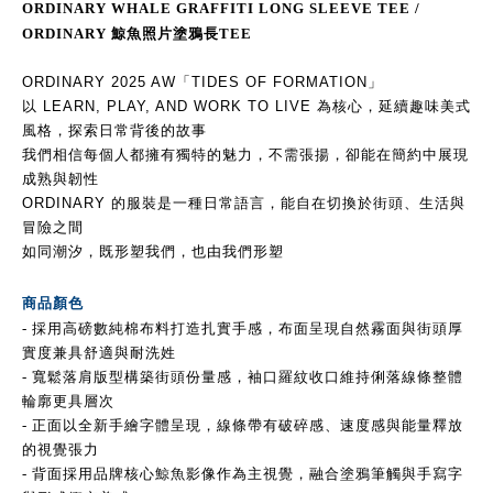
ORDINARY WHALE GRAFFITI LONG SLEEVE TEE /
ORDINARY 鯨魚照片塗鴉長TEE
ORDINARY 2025 AW「TIDES OF FORMATION」
以 LEARN, PLAY, AND WORK TO LIVE 為核心，延續趣味美式
風格，探索日常背後的故事
我們相信每個人都擁有獨特的魅力，不需張揚，卻能在簡約中展現
成熟與韌性
ORDINARY 的服裝是一種日常語言，能自在切換於街頭、生活與
冒險之間
如同潮汐，既形塑我們，也由我們形塑
商品顏色
- 採用高磅數純棉布料打造扎實手感，布面呈現自然霧面與街頭厚
實度兼具舒適與耐洗姓
- 寬鬆落肩版型構築街頭份量感，袖口羅紋收口維持俐落線條整體
輪廓更具層次
- 正面以全新手繪字體呈現，線條帶有破碎感、速度感與能量釋放
的視覺張力
- 背面採用品牌核心鯨魚影像作為主視覺，融合塗鴉筆觸與手寫字