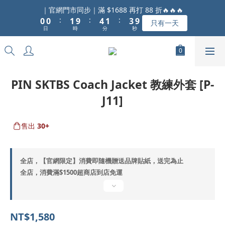
1
1
2
5
2
4
｜官網門市同步｜滿 $1688 再打 88 折🔥🔥🔥
9
:
:
:
0
0
1
9
4
1
3
只有一天
8
日
時
分
秒
0
8
3
0
2
7
7
2
1
6
6
1
0
5
5
0
4
4
3
PIN SKTBS Coach Jacket 教練外套 [P-
3
2
J11]
2
1
1
0
0
售出
30+
全店，【官網限定】消費即隨機贈送品牌貼紙，送完為止
全店，消費滿$1500超商店到店免運
NT$1,580