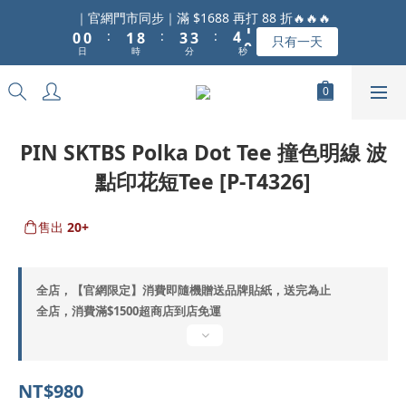
1
1
2
9
4
4
4
｜官網門市同步｜滿 $1688 再打 88 折🔥🔥🔥
:
:
:
0
0
1
8
3
3
3
9
只有一天
日
時
分
秒
0
7
2
2
2
8
6
1
1
1
7
5
0
0
0
6
4
5
3
4
PIN SKTBS Polka Dot Tee 撞色明線 波
2
3
點印花短Tee [P-T4326]
1
2
0
1
0
售出
20+
全店，【官網限定】消費即隨機贈送品牌貼紙，送完為止
全店，消費滿$1500超商店到店免運
NT$980