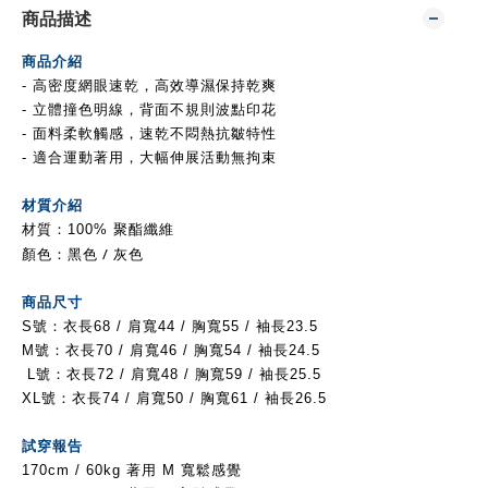
商品描述
商品介紹
- 高密度網眼速乾，
高效導濕保持乾爽
- 立體撞色明線，背面不規則波點印花
- 面料柔軟觸感，速乾不悶熱抗皺特性
- 適合運動著用，大幅伸展活動無拘束
材質介紹
材質：100% 聚酯纖維
顏色：黑色 / 灰色
商品尺寸
S號：衣長68
/ 肩寬44 / 胸寬55 / 袖長23.5
M號：
衣長70
/ 肩寬46 / 胸寬54 / 袖長24.5
L號：
衣長72
/ 肩寬48 / 胸寬59 / 袖長25.5
XL號：
衣長74
/ 肩寬50 / 胸寬61 / 袖長26.5
試穿報告
170cm / 60kg 著用 M 寬鬆感覺