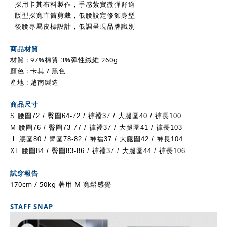
- 採用卡其布料製作，手感紮實微彈舒適
-
版型採寬直筒剪裁，低腰設定修飾身型
- 後腰專屬皮標設計，低調呈現品牌識別
商品材質
材質 : 97%棉質 3%彈性纖維 260g
顏色 :
卡其
/
黑色
產地 : 越南製造
商品尺寸
S
腰圍72 / 臀圍64-72
/ 褲襠37 / 大腿圍40 / 褲長100
M
腰圍76 / 臀圍73-77
/ 褲襠37 / 大腿圍41 / 褲長103
L
腰圍80 / 臀圍78-82
/ 褲襠37 / 大腿圍42 / 褲長104
XL
腰圍84 / 臀圍83-86
/ 褲襠37 / 大腿圍44 / 褲長106
試穿報告
170cm / 50kg 著用 M 寬鬆感覺
STAFF SNAP