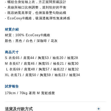
- 螺紋合身短袖上衣，方正挺闊剪裁設計
- 肩線與袖口比例調整，達到恰好的平衡
- 既容納寬肩厚背，也俐落垂墜勾勒結構
- EcoCosy®纖維，吸濕透氣彈性無束縛感
材質介紹
材質：100%
EcoCosy
®纖維
顏色：黑色 / 白色 / 深咖啡 / 花灰
商品尺寸
S 衣長65 / 肩寬44 / 胸寬53 / 袖長20 /
袖寬28
M
衣長67 / 肩寬46 / 胸寬55 / 袖長21 /
袖寬30
L
衣長69 / 肩寬48 / 胸寬57 / 袖長22 /
袖寬32
XL
衣長71 / 肩寬50 / 胸寬59 / 袖長23 / 袖寬34
試穿報告
179cm / 70kg 著用 M 寬鬆感覺
送貨及付款方式