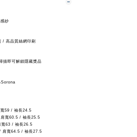
涼感紗
 / 高品質絲網印刷
片，掃描即可解鎖隱藏獎品
Sorona
肩
寬59 / 袖長24.5
 肩
寬60.5 / 袖長25.5
肩
寬63 / 袖長26.5
/ 肩
寬64.5 / 袖長27.5