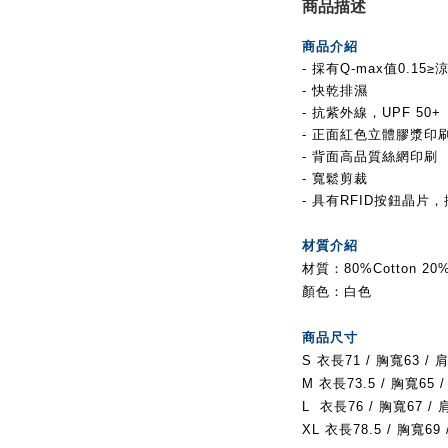
商品描述
商品介紹
- 採有Q-max值0.15
≥
- 快乾排濕
- 抗紫外線，UPF 50+
- 正面紅色立體膠漿印刷
- 背面高品質絲網印刷
- 寬鬆剪裁
- 具有RFID按鈕晶
材質介紹
材質：80%Cotton 20%
顏色：白色
商品尺寸
S
衣長71 / 胸寬63 / 
M
衣長73.5 / 胸寬65 /
L
衣長76 / 胸寬67 / 
XL
衣長78.5 / 胸寬69 