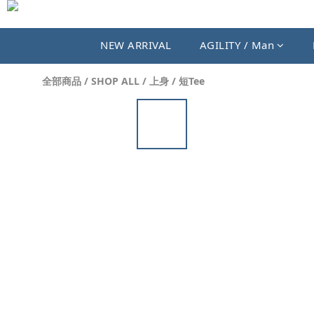
NEW ARRIVAL
AGILITY / Man
全部商品
/
SHOP ALL
/
上身
/
短Tee