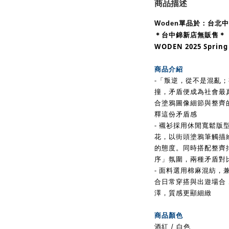
商品描述
Woden單品於：台北
＊台中錦新店
無販售＊
WODEN
2025 Sprin
商品介紹
-「叛逆，從不是混亂
撞，矛盾便成為社會最
合塗鴉圖像細節與整齊
釋這份矛盾感
- 襯衫採用休閒寬鬆版型
花，
以街頭塗鴉筆觸描
的態度。
同時搭配整齊
序」氛圍，
兩種矛盾對
- 面料選用棉麻混紡
合日常穿搭與出遊場合
澤，質感更顯細緻
商品顏色
酒紅 /
白色