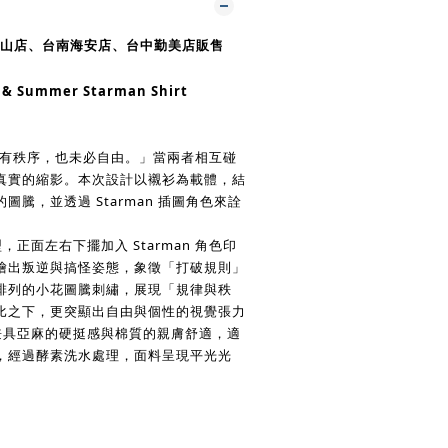
中山店、台南海安店
、台中勤美店
販售
g & Summer Starman Shirt
；有秩序，也未必自由。」
當兩者相互碰
真實的縮影。
本次設計以襯衫為載體，結
的圖騰，
並透過 Starman 插圖角色來詮
，正面左右下擺加入 Starman 角色印
繪出叛逆與搞怪姿態，象徵「打破規則」
排列的小花圖騰刺繡，展現「規律與秩
比之下，更突顯出自由與個性的視覺張力
，兼具亞麻的硬挺感與棉質的親膚舒適，
適
，
經過酵素洗水處理，面料呈現平光光