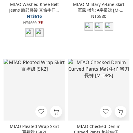
MIAO Washed Knee Belt
MIAO Military A-Line Skirt
Jeans 膝部腰帶 直筒牛仔褲
軍風 機能 A字長裙 [M-
[M-D2]
SK25]
NT$616
NT$880
NT$880
7折
MIAO Pleated Wrap Skirt
MIAO Checked Denim
百褶裙 [SK2]
Curved Pants 格紋牛仔 彎