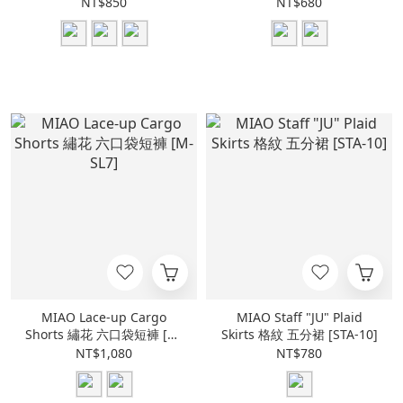
[M-AS3]
NT$850
NT$680
MIAO Lace-up Cargo
MIAO Staff "JU" Plaid
Shorts 繡花 六口袋短褲 [M-
Skirts 格紋 五分裙 [STA-10]
SL7]
NT$1,080
NT$780