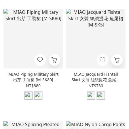
MIAO Piping Military Skirt
MIAO Jacquard Fishtail
出芽 工裝裙 [M-SK80]
Skirt 女裝 絲絨提花 魚尾裙
[M-SK5]
NT$880
NT$780