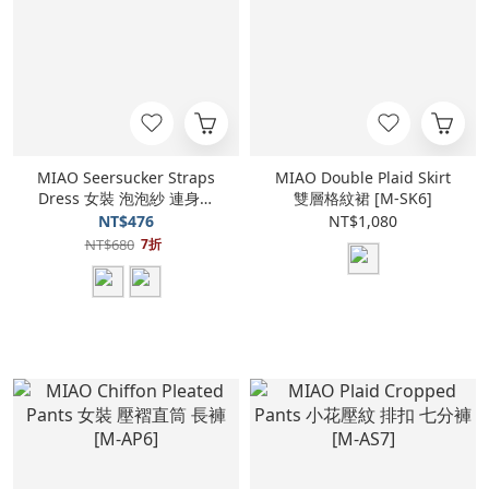
MIAO Seersucker Straps
MIAO Double Plaid Skirt
Dress 女裝 泡泡紗 連身裙
雙層格紋裙 [M-SK6]
[M-SK1]
NT$476
NT$1,080
NT$680
7折