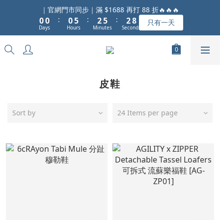
1
1
1
6
3
6
3
9
｜官網門市同步｜滿 $1688 再打 88 折🔥🔥🔥
:
:
:
0
0
0
5
2
5
2
8
只有一天
Days
Hours
Minutes
Seconds
4
1
4
1
7
3
0
3
0
6
2
2
5
1
1
4
0
0
3
皮鞋
2
1
0
Sort by
24 Items per page