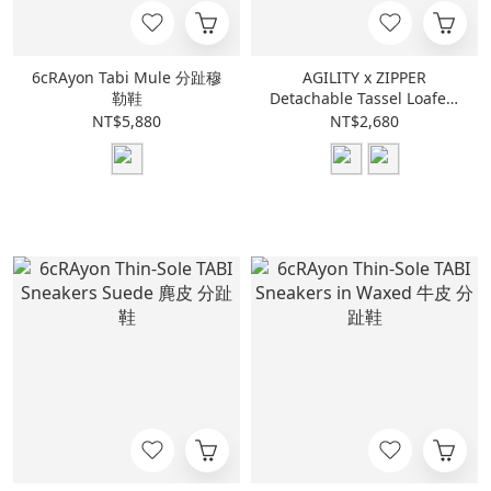
6cRAyon Tabi Mule 分趾穆
AGILITY x ZIPPER
勒鞋
Detachable Tassel Loafers
可拆式 流蘇樂福鞋 [AG-
NT$5,880
NT$2,680
ZP01]