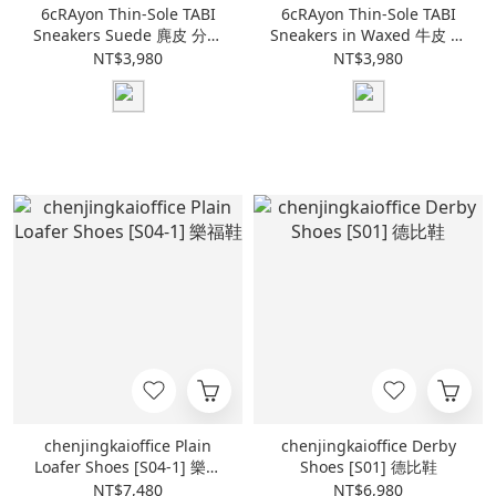
6cRAyon Thin-Sole TABI
6cRAyon Thin-Sole TABI
Sneakers Suede 麂皮 分趾
Sneakers in Waxed 牛皮 分
鞋
趾鞋
NT$3,980
NT$3,980
chenjingkaioffice Plain
chenjingkaioffice Derby
Loafer Shoes [S04-1] 樂福
Shoes [S01] 德比鞋
鞋
NT$7,480
NT$6,980