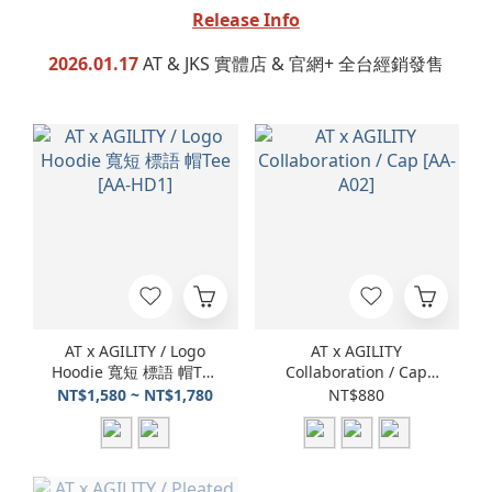
Release Info
2026.01.17
AT & JKS 實體店 & 官網+ 全台經銷發售
AT x AGILITY / Logo
AT x AGILITY
Hoodie 寬短 標語 帽Tee
Collaboration / Cap
[AA-HD1]
[AA-A02]
NT$1,580 ~ NT$1,780
NT$880