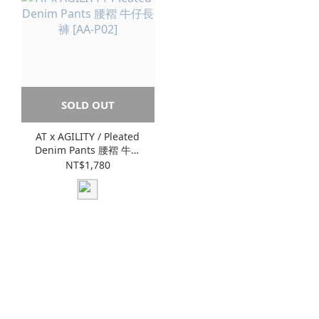
SOLD OUT
AT x AGILITY / Pleated
Denim Pants 腰褶 牛仔
長褲 [AA-P02]
NT$1,780