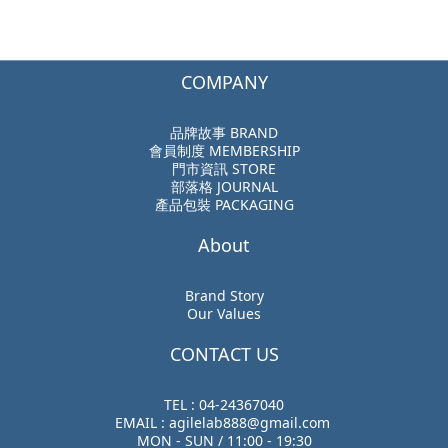
COMPANY
品牌故事 BRAND
會員制度 MEMBERSHIP
門市資訊 STORE
部落格 JOURNAL
產品包裝 PACKAGING
About
Brand Story
Our Values
CONTACT US
TEL : 04-24367040
EMAIL : agilelab888@gmail.com
MON - SUN / 11:00 - 19:30