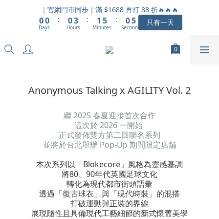
1
1
1
4
2
6
1
6
｜官網門市同步｜滿 $1688 再打 88 折🔥🔥🔥
:
:
:
0
0
0
3
1
5
0
5
只有一天
Days
Hours
Minutes
Seconds
2
0
4
4
1
3
3
0
2
2
1
1
0
0
Anonymous Talking x AGILITY Vol. 2
繼 2025 春夏迎接首次合作
這次於 2026 一開始
正式發佈雙方第二回聯名系列
並將於台北舉辦 Pop-Up 期間限定店舖
本次系列以「Blokecore」風格為靈感基調
將80、90年代英國足球文化
轉化為現代都市街頭語彙
透過「復古球衣」與「現代時裝」的混搭
打破運動與正裝的界線
展現隨性且具備現代工藝細節的新式懷舊美學