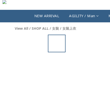
NEW ARRIVAL
AGILITY / Man
View All
/
SHOP ALL
/
女裝
/
女裝上衣