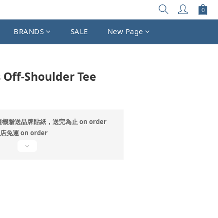
BUY NOW
BRANDS
SALE
New Page
 Off-Shoulder Tee
贈送品牌貼紙，送完為止 on order
免運 on order