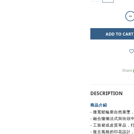
ADD TO CART
Share
DESCRIPTION
商品介紹
- 微寬鬆輪廓
自然
垂墜
- 融合慵懶法式與街頭
- 工裝裙或皮質單品，
- 復古風格的印花設計