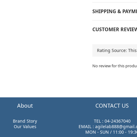
SHIPPING & PAYM
CUSTOMER REVIE
No review for this produ
About
CONTACT US
Brand Story
TEL : 04-24367040
Our Values
EMAIL : agilelab888@gmail
MON - SUN / 11:00 - 19:3