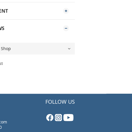
ENT
WS
ct
FOLLOW US
.com
0