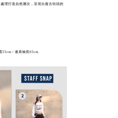
舊處理打造自然層次，
呈現出復古街頭的
 胸寬55cm / 連肩袖長65cm